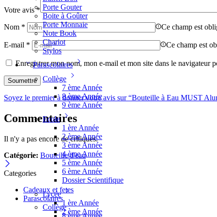
Porte Gouter
Votre avis
*
Boite à Goûter
Porte Monnaie
Nom
*
Ce champ est obli
Note Book
Chariot
E-mail
*
Ce champ est obl
Stylos
Enregistrer mon nom, mon e-mail et mon site dans le navigateur
Parascolaires
Collège
7 ème Année
8 ème Année
Soyez le premier à donner votre avis sur “Bouteille à Eau MUST Al
9 ème Année
Commentaires
Ecole
1 ère Année
2 ème Année
Il n'y a pas encore de critiques.
3 ème Année
4 ème Année
Catégorie:
Bouteille d'eau
5 ème Année
6 ème Année
Categories
Dossier Scientifique
Cadeaux et fetes
Lycée
Parascolaires
1 ère Année
Collège
2 ème Année
8 ème Année