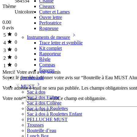
584534
Cisaille
Thème
Ciseaux
Unicolore
Cutter et Lames
Ouvre lettre
0.00
Perforatrice
0 avis
Rogneuse
0
5
Instruments de mesure
0
4
Trace lettre et symbôle
Kit complet
0
3
Rapporteur
0
2
Règle
Compas
0
1
Équerre
Merci!
Votre avis a été soumis
Soyez le premier à donner votre avis sur “Bouteille à Eau MUST Al
Jeu éducatif
MUST
Votre adresse e-mail ne sera pas publiée.
Les champs obligatoires son
Sac à dos
Sac à dos Enfant
Votre note
*
Ce champ est obligatoire.
Sac à dos Collège
Sac à dos à Roulettes
Sac à dos à Roulettes Enfant
PELLUCHE MUST
Trousses
Bouteille d’eau
Lunch Box