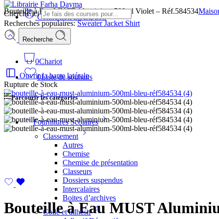
Bouteille à Eau MUST Aluminium 500ml Violet – Réf.584534
Maiso
Cherche ici
Connexion/Inscription
Recherches populaires:
Sweater
Jacket
Shirt
Recherche
0
Chariot
Ouvrir la barre latérale
0
Liste de souhaits
Rupture de Stock
Parcourir les catégories
Fournitures Scolaires
Classement
Autres
Chemise
Chemise de présentation
Classeurs
Dossiers suspendus
Intercalaires
Boites d’archives
Bouteille à Eau MUST Aluminiu
Colle et adhésif