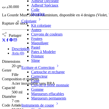
Adhesif Décoratif
Adhesif Spéciaux
د.ت
30.000
Colle
Devidoir
La Gourde Must 500 ml Aluminium, disponible en 4 designs (Violet, Vert
Coloriage
Rupture de stock
Kit coloriage
Autres
Crayons de couleurs
Partager
Feutres
Maquillage
Pastel
Description
Pates à Modeler
Avis (0)
Peinture
Slime
Dimensions
20 cm
Ecriture et Correction
Genre
Cartouche et recharge
Fille
Correcteur
Composition et matières
Craie
Acier inoxydable sans BRA
Crayon et porte monnaie
Capacité
Gomme
500 ml
Marqueurs effacables
Diamètre
Marqueurs permanents
7 cm
Code Article
Instruments de coupe