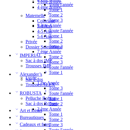
3 ème Année
Toute l'année
4 ème Année
Tome 1
Tome 2
Maternelle
Tome 3
Coloriage
9 ème Année
3-4 Ans
Toute l'année
4-5 Ans
Tome 1
5-6 Ans
Tome 2
Privée
Tome 3
Dossier Scientifique
7 ème Année
IMPERIAL
Tome 2
Sac à dos IMP
Tome 3
Trousses IMP
Toute l'année
Tome 1
Alexander’s
Lycée
Sac à dos
1 ère Année
Trousses ALEX
Tome 3
ROBUSTA
Toute l'année
Pelluche Robust
Tome 1
Sac à dos Robust
Tome 2
2 ème Année
Art et loisirs
Tome 1
Bureautiques
Tome 2
Cadeaux et fetes
Tome 3
Toute l'année