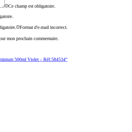
Ce champ est obligatoire.
gatoire.
igatoire.
Format d'e-mail incorrect.
 pour mon prochain commentaire.
uminium 500ml Violet – Réf.584534”