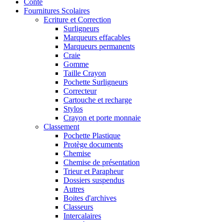
Conte
Fournitures Scolaires
Ecriture et Correction
Surligneurs
Marqueurs effacables
Marqueurs permanents
Craie
Gomme
Taille Crayon
Pochette Surligneurs
Correcteur
Cartouche et recharge
Stylos
Crayon et porte monnaie
Classement
Pochette Plastique
Protège documents
Chemise
Chemise de présentation
Trieur et Parapheur
Dossiers suspendus
Autres
Boites d'archives
Classeurs
Intercalaires