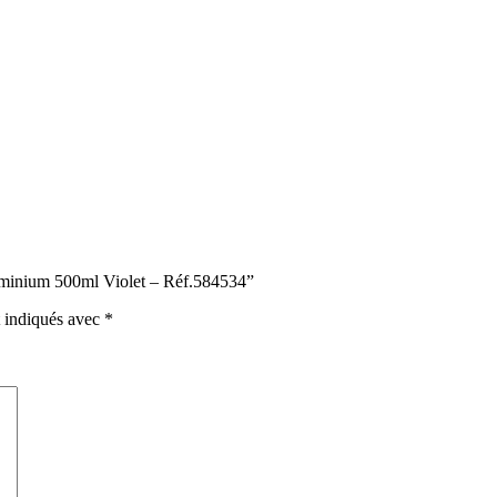
uminium 500ml Violet – Réf.584534”
t indiqués avec
*