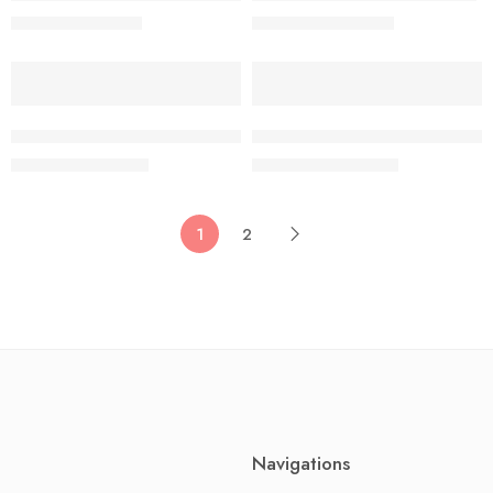
د.ت
7.155
د.ت
9.855
د.ت
7.950
د.ت
10.950
-10%
-10%
ات – الثلاثي الثاني – 3 اساسي
جسر النجاح امتحانات الثلاثي الثاني سنة 3
د.ت
7.650
د.ت
11.610
د.ت
8.500
د.ت
12.900
1
2
Navigations