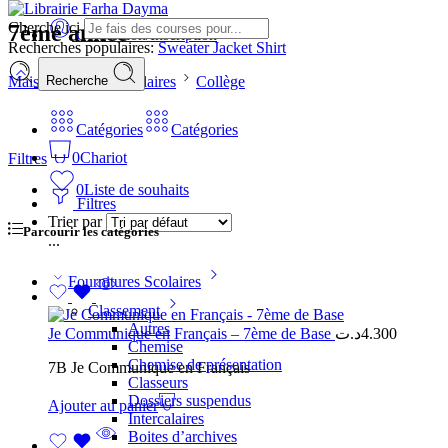
Cherche ici
7ème année
Connexion/Inscription
Recherches populaires:
Sweater
Jacket
Shirt
Maison
Livres Scolaires
Collège
Recherche
Catégories
Catégories
0
Chariot
Filtres
0
Liste de souhaits
Filtres
Trier par
Parcourir les catégories
...
Fournitures Scolaires
Classement
Autres
Je Communique en Français – 7ème de Base
د.ت
4.300
Chemise
Chemise de présentation
7B Je Communique en Français
Classeurs
Dossiers suspendus
Ajouter au panier
Intercalaires
Boites d’archives