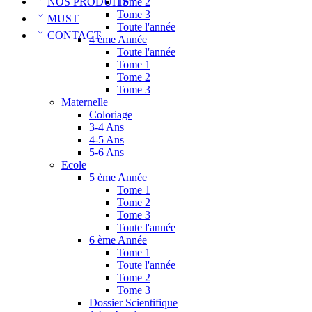
NOS PRODUITS
Tome 2
Tome 3
MUST
Toute l'année
CONTACT
4 ème Année
Toute l'année
Tome 1
Tome 2
Tome 3
Maternelle
Coloriage
3-4 Ans
4-5 Ans
5-6 Ans
Ecole
5 ème Année
Tome 1
Tome 2
Tome 3
Toute l'année
6 ème Année
Tome 1
Toute l'année
Tome 2
Tome 3
Dossier Scientifique