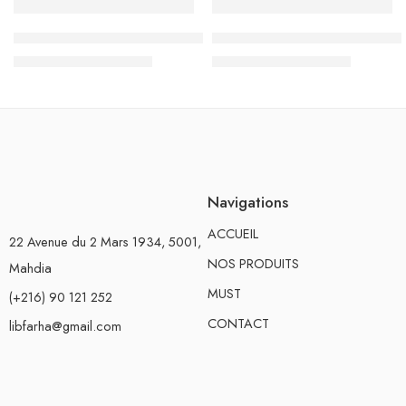
RUPTURE DE STOCK
Sac à Dos Must Team 3 compartiments, Street Racer – Réf.5
Sac à Dos Must Team 3 compar
د.ت
144.500
د.ت
144.500
د.ت
170.000
د.ت
170.000
Navigations
ACCUEIL
22 Avenue du 2 Mars 1934, 5001,
NOS PRODUITS
Mahdia
MUST
(+216) 90 121 252
CONTACT
libfarha@gmail.com