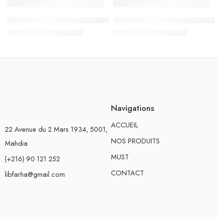
Sac à Dos Must Team 3 compartiments, Unicorn – Réf.586281
Sac à Dos à Roulettes Trolley
د.ت
136.000
د.ت
110.500
د.ت
170.000
د.ت
130.000
Navigations
ACCUEIL
22 Avenue du 2 Mars 1934, 5001,
NOS PRODUITS
Mahdia
MUST
(+216) 90 121 252
CONTACT
libfarha@gmail.com