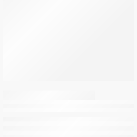
Gourde Isotherme en
Acier Inoxydable Must
Team 350 ml, Happy
Doodle