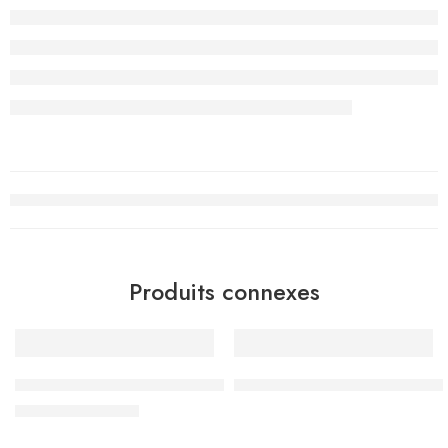
Produits connexes
-10%
Surligneur Rose Fluo HS505-04 – Penmark
Textliner 46 Pastel Rosé FAB
د.ت
2.700
د.ت
3.000