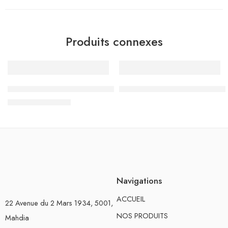
Produits connexes
-10%
Surligneur Violet Pastel HS505-07 – Penmark
Surligneur Métal, Shiny Silver
د.ت
2.700
د.ت
3.000
Navigations
ACCUEIL
22 Avenue du 2 Mars 1934, 5001,
NOS PRODUITS
Mahdia