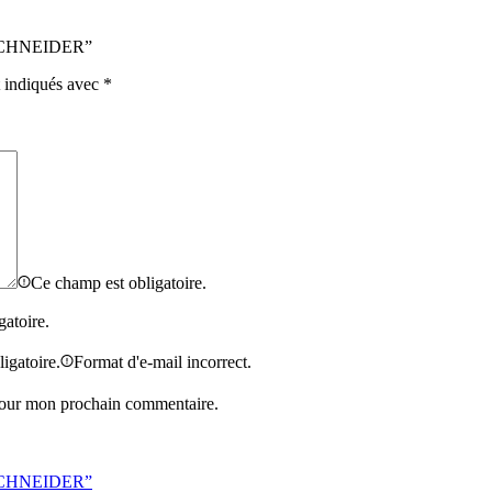
L SCHNEIDER”
t indiqués avec
*
Ce champ est obligatoire.
gatoire.
igatoire.
Format d'e-mail incorrect.
 pour mon prochain commentaire.
L SCHNEIDER”