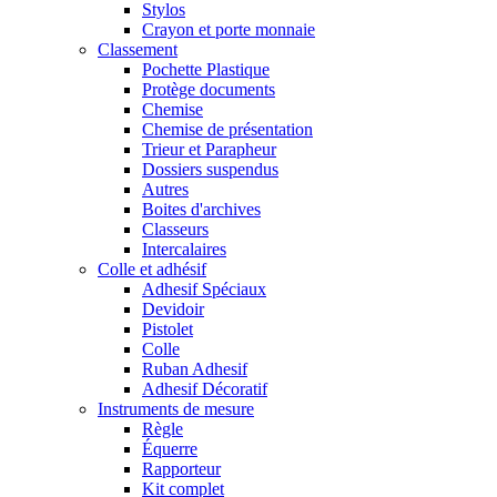
Stylos
Crayon et porte monnaie
Classement
Pochette Plastique
Protège documents
Chemise
Chemise de présentation
Trieur et Parapheur
Dossiers suspendus
Autres
Boites d'archives
Classeurs
Intercalaires
Colle et adhésif
Adhesif Spéciaux
Devidoir
Pistolet
Colle
Ruban Adhesif
Adhesif Décoratif
Instruments de mesure
Règle
Équerre
Rapporteur
Kit complet