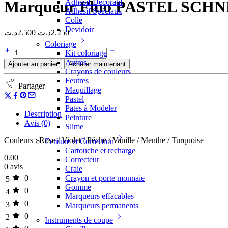
Adhesif Décoratif
Marqueur Fluo PASTEL SCH
Adhesif Spéciaux
Colle
Devidoir
د.ت
2.500
د.ت
2.250
Coloriage
Kit coloriage
Autres
Ajouter au panier
Acheter maintenant
Crayons de couleurs
Feutres
Partager
Maquillage
Pastel
Pates à Modeler
Description
Peinture
Avis (0)
Slime
Couleurs : Rose / Violet / Pêche / Vanille / Menthe / Turquoise
Ecriture et Correction
Cartouche et recharge
0.00
Correcteur
0 avis
Craie
0
Crayon et porte monnaie
5
Gomme
0
4
Marqueurs effacables
0
3
Marqueurs permanents
0
2
Instruments de coupe