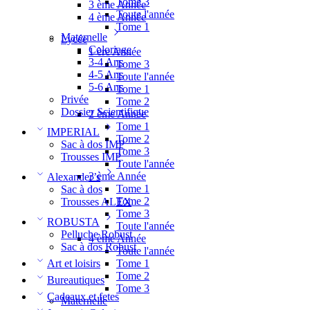
Tome 3
3 ème Année
Toute l'année
4 ème Année
Tome 1
Maternelle
Lycée
Coloriage
1 ère Année
3-4 Ans
Tome 3
4-5 Ans
Toute l'année
5-6 Ans
Tome 1
Privée
Tome 2
Dossier Scientifique
2 ème Année
Tome 1
IMPERIAL
Tome 2
Sac à dos IMP
Tome 3
Trousses IMP
Toute l'année
3 ème Année
Alexander’s
Tome 1
Sac à dos
Tome 2
Trousses ALEX
Tome 3
ROBUSTA
Toute l'année
Pelluche Robust
4 ème Année
Sac à dos Robust
Toute l'année
Tome 1
Art et loisirs
Tome 2
Bureautiques
Tome 3
Cadeaux et fetes
Maternelle