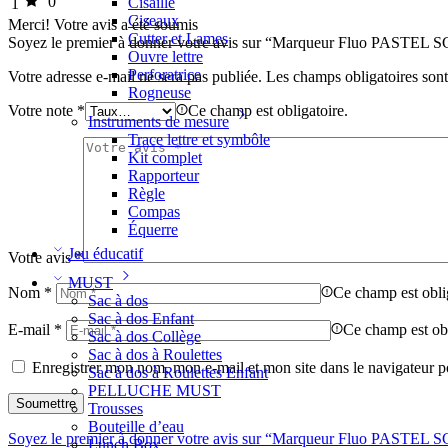
0
Cisaille
1
Ciseaux
Merci!
Votre avis a été soumis
Cutter et Lames
Soyez le premier à donner votre avis sur “Marqueur Fluo PASTE
Ouvre lettre
Perforatrice
Votre adresse e-mail ne sera pas publiée.
Les champs obligatoires son
Rogneuse
Votre note
*
Ce champ est obligatoire.
Instruments de mesure
Trace lettre et symbôle
Kit complet
Rapporteur
Règle
Compas
Équerre
Jeu éducatif
Votre avis
*
MUST
Nom
*
Ce champ est obli
Sac à dos
Sac à dos Enfant
E-mail
*
Ce champ est obl
Sac à dos Collège
Sac à dos à Roulettes
Enregistrer mon nom, mon e-mail et mon site dans le navigateur
Sac à dos à Roulettes Enfant
PELLUCHE MUST
Trousses
Bouteille d’eau
Soyez le premier à donner votre avis sur “Marqueur Fluo PASTE
Lunch Box