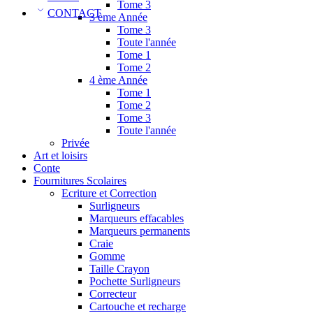
Tome 3
CONTACT
3 ème Année
Tome 3
Toute l'année
Tome 1
Tome 2
4 ème Année
Tome 1
Tome 2
Tome 3
Toute l'année
Privée
Art et loisirs
Conte
Fournitures Scolaires
Ecriture et Correction
Surligneurs
Marqueurs effacables
Marqueurs permanents
Craie
Gomme
Taille Crayon
Pochette Surligneurs
Correcteur
Cartouche et recharge