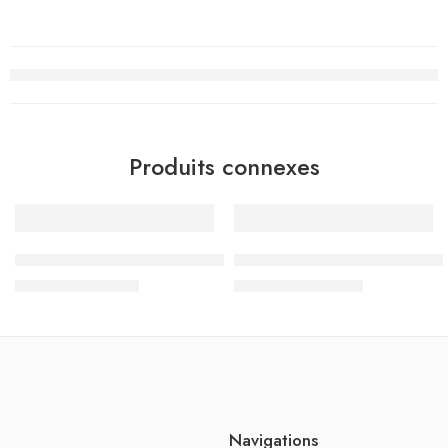
Produits connexes
-10%
-2%
ق – الثلاثي الثاني – 1 أساسي
جسر النجاح الامتحانات – الثلاثي الثالث – 1 اساسي
د.ت
6.120
د.ت
11.710
د.ت
6.800
د.ت
11.900
Navigations