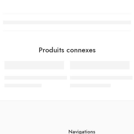
Produits connexes
-10%
-10%
 – الثلاثي الثالث – 1 اساسي
جسر النجاح الامتحانات – الثلاثي الثالث – 1 اساسي
د.ت
6.120
د.ت
10.350
د.ت
6.800
د.ت
11.500
Navigations