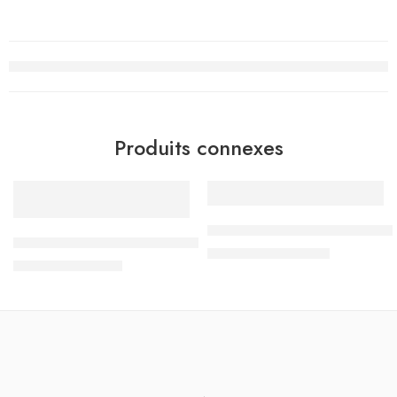
Produits connexes
-10%
-20%
لثلاثي الثاني فروض مراقبة سنة 7
كنوز النجاح التميز في الامتحانات – الثلاثي الثالث – 7 اساسي
د.ت
10.320
د.ت
12.900
د.ت
8.010
د.ت
8.900