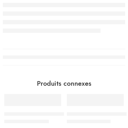
Produits connexes
-20%
-15%
Sac à Dos Must Team 3 compartiments, Unicorn – Réf.586281
Sac à Dos Must Team 3 compar
د.ت
136.000
د.ت
144.500
د.ت
170.000
د.ت
170.000