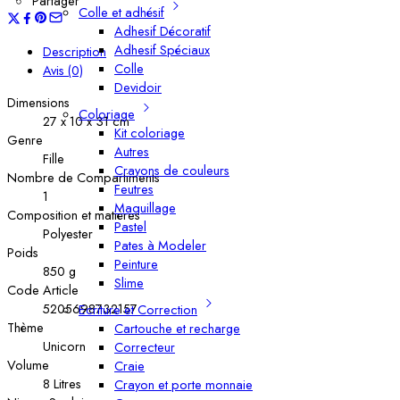
Partager
Colle et adhésif
Adhesif Décoratif
Adhesif Spéciaux
Description
Colle
Avis (0)
Devidoir
Dimensions
Coloriage
27 x 10 x 31 cm
Kit coloriage
Genre
Autres
Fille
Crayons de couleurs
Nombre de Compartiments
Feutres
1
Maquillage
Composition et matières
Pastel
Polyester
Pates à Modeler
Poids
Peinture
850 g
Slime
Code Article
5205698732157
Ecriture et Correction
Thème
Cartouche et recharge
Unicorn
Correcteur
Volume
Craie
8 Litres
Crayon et porte monnaie