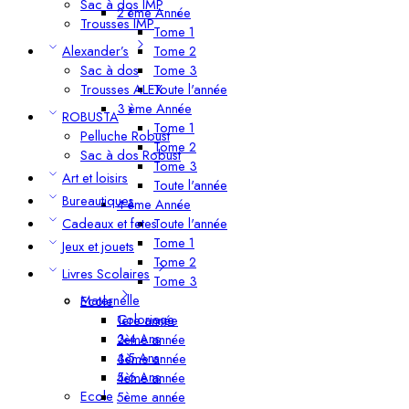
Sac à dos IMP
2 ème Année
Trousses IMP
Tome 1
Alexander’s
Tome 2
Sac à dos
Tome 3
Trousses ALEX
Toute l'année
3 ème Année
ROBUSTA
Tome 1
Pelluche Robust
Tome 2
Sac à dos Robust
Tome 3
Art et loisirs
Toute l'année
Bureautiques
4 ème Année
Cadeaux et fetes
Toute l'année
Tome 1
Jeux et jouets
Tome 2
Livres Scolaires
Tome 3
Maternelle
Ecole
Coloriage
1ère année
3-4 Ans
2ème année
4-5 Ans
3ème année
5-6 Ans
4ème année
Ecole
5ème année