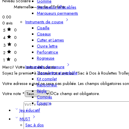
Niveau Scolaire
Gomme
Maternelle – Jardin d’Enfants
Marqueurs effacables
Marqueurs permanents
0.00
Instruments de coupe
0 avis
Cisaille
0
5
Ciseaux
0
4
Cutter et Lames
0
3
Ouvre lettre
Perforatrice
0
2
Rogneuse
0
1
Instruments de mesure
Merci!
Votre avis a été soumis
Trace lettre et symbôle
Soyez le premier à donner votre avis sur “Sac à Dos à Roulettes Troll
Kit complet
Votre adresse e-mail ne sera pas publiée.
Les champs obligatoires son
Rapporteur
Règle
Votre note
*
Ce champ est obligatoire.
Compas
Équerre
Jeu éducatif
MUST
Sac à dos