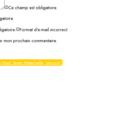
Ce champ est obligatoire.
gatoire.
igatoire.
Format d'e-mail incorrect.
our mon prochain commentaire.
ey Must Team Maternelle, Unicorn”