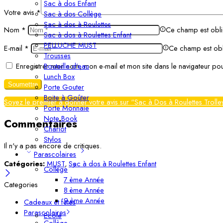
Sac à dos Enfant
Votre avis
*
Sac à dos Collège
Sac à dos à Roulettes
Nom
*
Ce champ est obli
Sac à dos à Roulettes Enfant
PELLUCHE MUST
E-mail
*
Ce champ est obl
Trousses
Bouteille d’eau
Enregistrer mon nom, mon e-mail et mon site dans le navigateur p
Lunch Box
Porte Gouter
Boite à Goûter
Soyez le premier à donner votre avis sur “Sac à Dos à Roulettes Troll
Porte Monnaie
Note Book
Commentaires
Chariot
Stylos
Il n'y a pas encore de critiques.
Parascolaires
Catégories:
MUST
,
Sac à dos à Roulettes Enfant
Collège
7 ème Année
Categories
8 ème Année
9 ème Année
Cadeaux et fetes
Parascolaires
Ecole
Collège