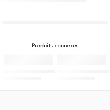
Produits connexes
-15%
-15%
Sac à Dos Must Team 3 compartiments, Flying Legends – Réf
Sac à Dos à Roulettes Trolle
د.ت
144.500
د.ت
110.500
د.ت
170.000
د.ت
130.000