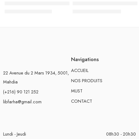
Sac à Dos à Roulettes Trolley Must Team Maternelle, Believe 
Sac à Dos Must Team 3 compa
د.ت
110.500
د.ت
136.000
د.ت
130.000
د.ت
170.000
Navigations
ACCUEIL
22 Avenue du 2 Mars 1934, 5001,
NOS PRODUITS
Mahdia
MUST
(+216) 90 121 252
CONTACT
libfarha@gmail.com
Lundi - Jeudi
08h30 - 20h30