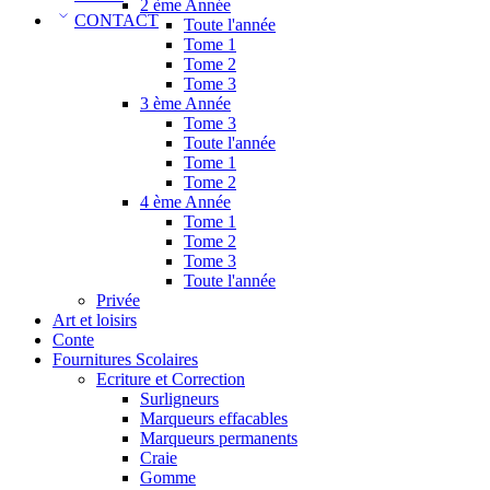
2 ème Année
CONTACT
Toute l'année
Tome 1
Tome 2
Tome 3
3 ème Année
Tome 3
Toute l'année
Tome 1
Tome 2
4 ème Année
Tome 1
Tome 2
Tome 3
Toute l'année
Privée
Art et loisirs
Conte
Fournitures Scolaires
Ecriture et Correction
Surligneurs
Marqueurs effacables
Marqueurs permanents
Craie
Gomme