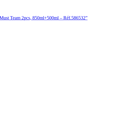
ire Must Team 2pcs, 850ml+500ml – Réf.586532”