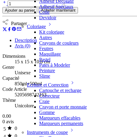
Adhesif Décoratif
Adhesif Spéciaux
Ajouter au panier
Acheter maintenant
Colle
Devidoir
Partager
Coloriage
Kit coloriage
Autres
Description
Crayons de couleurs
Avis (0)
Feutres
Maquillage
Dimensions
Pastel
15 x 15 x 10.8 cm
Pates à Modeler
Genre
Peinture
Unisexe
Slime
Capacité
850ml+500ml
Ecriture et Correction
Code Article
Cartouche et recharge
5205698742163
Correcteur
Thème
Craie
Unicolore
Crayon et porte monnaie
Gomme
0.00
Marqueurs effacables
0 avis
Marqueurs permanents
0
5
Instruments de coupe
0
4