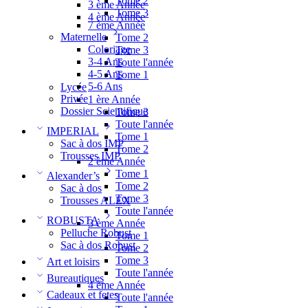
Tome 2
3 ème Année
Tome 3
4 ème Année
7 ème Année
Maternelle
Tome 2
Coloriage
Tome 3
3-4 Ans
Toute l'année
4-5 Ans
Tome 1
5-6 Ans
Lycée
Privée
1 ère Année
Dossier Scientifique
Tome 3
Toute l'année
IMPERIAL
Tome 1
Sac à dos IMP
Tome 2
Trousses IMP
2 ème Année
Tome 1
Alexander’s
Tome 2
Sac à dos
Tome 3
Trousses ALEX
Toute l'année
ROBUSTA
3 ème Année
Pelluche Robust
Tome 1
Sac à dos Robust
Tome 2
Tome 3
Art et loisirs
Toute l'année
Bureautiques
4 ème Année
Cadeaux et fetes
Toute l'année