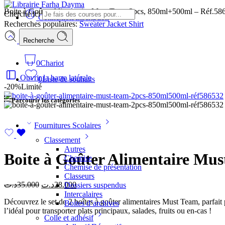
Boite à Goûter Alimentaire Must Team 2pcs, 850ml+500ml – Réf.58
Cherche ici
Connexion/Inscription
Recherches populaires:
Sweater
Jacket
Shirt
Recherche
0
Chariot
Ouvrir la barre latérale
0
Liste de souhaits
-20%
Limité
Parcourir les catégories
Fournitures Scolaires
Classement
Autres
Boite à Goûter Alimentaire Mu
Chemise
Chemise de présentation
Classeurs
د.ت
35.000
د.ت
28.000
Dossiers suspendus
Intercalaires
Découvrez le set de 2 boîtes à goûter alimentaires Must Team, parfait
Boites d’archives
l’idéal pour transporter plats principaux, salades, fruits ou en-cas !
Colle et adhésif