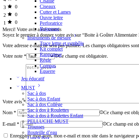
Cisaille
Ciseaux
0
3
Cutter et Lames
0
2
Ouvre lettre
0
1
Perforatrice
Rogneuse
Merci!
Votre avis a été soumis
Soyez le premier à donner votre avis sur “Boite à Goûter Alimenta
Instruments de mesure
Trace lettre et symbôle
Votre adresse e-mail ne sera pas publiée.
Les champs obligatoires son
Kit complet
Rapporteur
Votre note
*
Ce champ est obligatoire.
Règle
Compas
Équerre
Jeu éducatif
MUST
Sac à dos
Sac à dos Enfant
Votre avis
*
Sac à dos Collège
Sac à dos à Roulettes
Nom
*
Ce champ est obli
Sac à dos à Roulettes Enfant
PELLUCHE MUST
E-mail
*
Ce champ est obl
Trousses
Bouteille d’eau
Enregistrer mon nom, mon e-mail et mon site dans le navigateur
Lunch Box