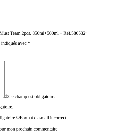
ire Must Team 2pcs, 850ml+500ml – Réf.586532”
t indiqués avec
*
Ce champ est obligatoire.
gatoire.
igatoire.
Format d'e-mail incorrect.
 pour mon prochain commentaire.