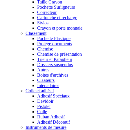
Taille Crayon
Pochette Surligneurs
Correcteur
Cartouche et recharge
Stylos
Crayon et porte monnaie
Classement
Pochette Plastique
Protège documents
Chemise
Chemise de présentation
Trieur et Parapheur
Dossiers suspendus
Autres
Boites d'archives
Classeurs
Intercalaires
Colle et adhésif
Adhesif Spéciaux
Devidoir
Pistolet
Colle
Ruban Adhesif
Adhesif Décoratif
Instruments de mesure