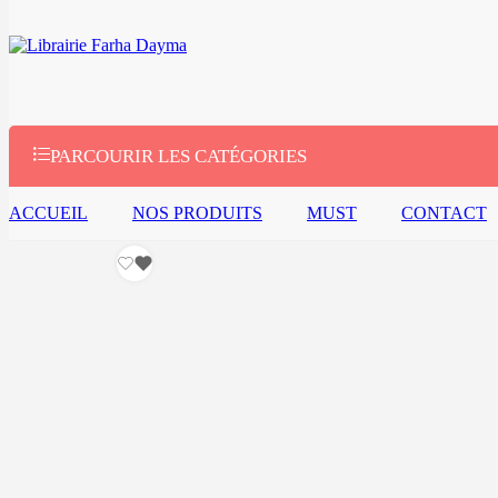
Connexion/Inscription
Sac à dos Enfant TROLLEY – MUST TEAM – LITTLE MONSTE
Cherche ici
Recherches populaires:
Sweater
Jacket
Sh
PARCOURIR LES CATÉGORIES
ACCUEIL
NOS PRODUITS
MUST
CONTACT
Sac à dos Enfant
TROLLEY – MUST
TEAM – LITTLE
MONSTER