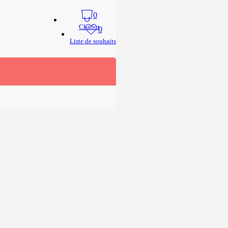
Recherche
R
Maison
MUST
Sac à dos à Roulettes Enfant
0
Chariot
0
irt
Liste de souhaits
Limité
-15%