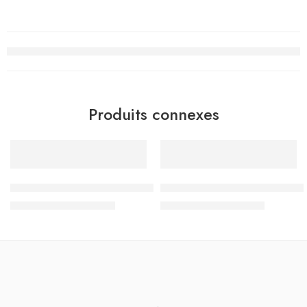
Produits connexes
-15%
-15%
Sac à Dos Must Team 3 compartiments, Pretty Girl – Réf.586
Sac à Dos à Roulettes Trolle
د.ت
144.500
د.ت
110.500
د.ت
170.000
د.ت
130.000