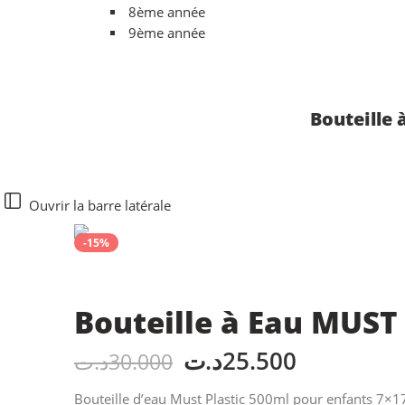
8ème année
9ème année
Bouteille
Ouvrir la barre latérale
-15%
Bouteille à Eau MUST
د.ت
25.500
د.ت
30.000
Bouteille d’eau Must Plastic 500ml pour enfants 7×17