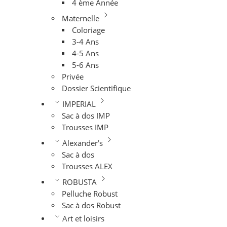
4 ème Année
Maternelle
Coloriage
3-4 Ans
4-5 Ans
5-6 Ans
Privée
Dossier Scientifique
IMPERIAL
Sac à dos IMP
Trousses IMP
Alexander’s
Sac à dos
Trousses ALEX
ROBUSTA
Pelluche Robust
Sac à dos Robust
Art et loisirs