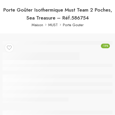
Porte Goûter Isothermique Must Team 2 Poches,
Sea Treasure – Réf.586754
Maison
MUST
Porte Gouter
-15%
Porte Goûter
Isothermique Must
Team 2 Poches, Sea
Treasure – Réf.586754