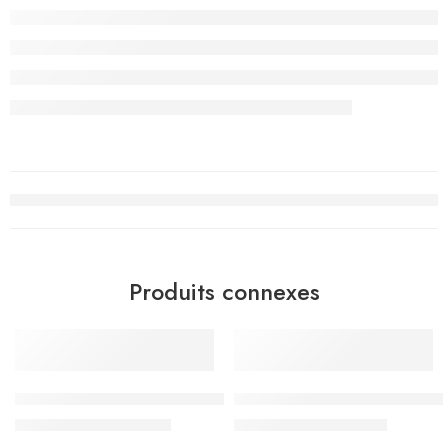
Produits connexes
-20%
-15%
Sac à Dos Must Team 3 compartiments, Sea Treasure – Réf.
Sac à Dos Must Team 3 compar
د.ت
136.000
د.ت
144.500
د.ت
170.000
د.ت
170.000