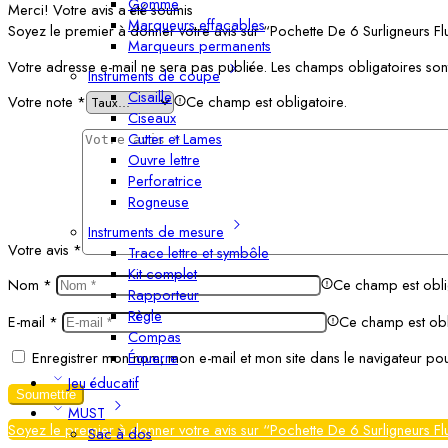
Gomme
Merci!
Votre avis a été soumis
Marqueurs effacables
Soyez le premier à donner votre avis sur “Pochette De 6 Surligneurs 
Marqueurs permanents
Votre adresse e-mail ne sera pas publiée.
Les champs obligatoires son
Instruments de coupe
Cisaille
Votre note
*
Ce champ est obligatoire.
Ciseaux
Cutter et Lames
Ouvre lettre
Perforatrice
Rogneuse
Instruments de mesure
Votre avis
*
Trace lettre et symbôle
Kit complet
Nom
*
Ce champ est obli
Rapporteur
Règle
E-mail
*
Ce champ est obl
Compas
Équerre
Enregistrer mon nom, mon e-mail et mon site dans le navigateur p
Jeu éducatif
MUST
Soyez le premier à donner votre avis sur “Pochette De 6 Surligneurs 
Sac à dos