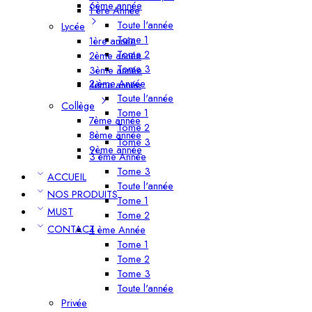
6ème année
1 ère Année
Toute l'année
Lycée
Tome 1
1ère année
Tome 2
2ème année
Tome 3
3ème année
2 ème Année
4ème année
Toute l'année
Collège
Tome 1
7ème année
Tome 2
8ème année
Tome 3
9ème année
3 ème Année
Tome 3
ACCUEIL
Toute l'année
NOS PRODUITS
Tome 1
MUST
Tome 2
CONTACT
4 ème Année
Tome 1
Tome 2
Tome 3
Toute l'année
Privée