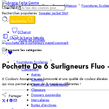
Pochette De 6 Surligneurs Fluo – Penmark
Maison
Fournitures Scolai
Cherche ici
Connexion/Inscription
Recherches populaires:
Sweater
Jacket
Shirt
Recherche
0
Chariot
Ouvrir la barre latérale
0
Liste de souhaits
Parcourir les catégories
Fournitures Scolaires
Pochette De 6 Surligneurs Fluo
Classement
Autres
6 Couleurs Assorties a une luminosité et une qualité de couleur élevées 
Chemise
qui vous permet marquer de 3 manières différentes !
Chemise de présentation
Classeurs
Dossiers suspendus
Partager
Intercalaires
Boites d’archives