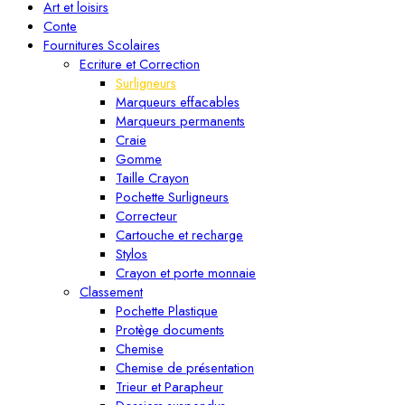
Art et loisirs
Conte
Fournitures Scolaires
Ecriture et Correction
Surligneurs
Marqueurs effacables
Marqueurs permanents
Craie
Gomme
Taille Crayon
Pochette Surligneurs
Correcteur
Cartouche et recharge
Stylos
Crayon et porte monnaie
Classement
Pochette Plastique
Protège documents
Chemise
Chemise de présentation
Trieur et Parapheur