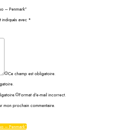
Fluo – Penmark”
t indiqués avec
*
Ce champ est obligatoire.
gatoire.
igatoire.
Format d'e-mail incorrect.
our mon prochain commentaire.
Fluo – Penmark”