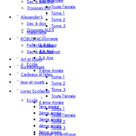
4 ème Année
Sac à dos IMP
Toute l'année
Trousses IMP
Tome 1
Alexander’s
Tome 2
Sac à dos
Tome 3
Trousses ALEX
Maternelle
Coloriage
ROBUSTA
3-4 Ans
Pelluche Robust
4-5 Ans
Sac à dos Robust
5-6 Ans
Art et loisirs
Ecole
Bureautiques
5 ème Année
Cadeaux et fetes
Tome 1
Jeux et jouets
Tome 2
Tome 3
Livres Scolaires
Toute l'année
Ecole
6 ème Année
1ère année
Tome 1
2ème année
Toute l'année
3ème année
Tome 2
4ème année
Tome 3
5ème année
Dossier Scientifique