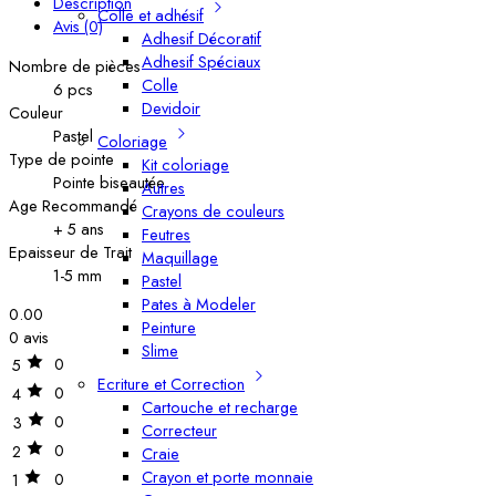
Description
Colle et adhésif
Avis (0)
Adhesif Décoratif
Adhesif Spéciaux
Nombre de pièces
Colle
6 pcs
Devidoir
Couleur
Pastel
Coloriage
Type de pointe
Kit coloriage
Pointe biseautée
Autres
Age Recommandé
Crayons de couleurs
+ 5 ans
Feutres
Epaisseur de Trait
Maquillage
1-5 mm
Pastel
Pates à Modeler
0.00
Peinture
0 avis
Slime
0
5
Ecriture et Correction
0
4
Cartouche et recharge
0
3
Correcteur
0
2
Craie
Crayon et porte monnaie
0
1