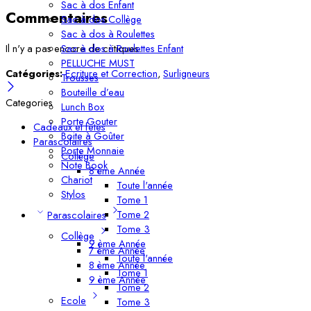
Sac à dos Enfant
Commentaires
Sac à dos Collège
Sac à dos à Roulettes
Sac à dos à Roulettes Enfant
Il n'y a pas encore de critiques.
PELLUCHE MUST
Catégories:
Ecriture et Correction
,
Surligneurs
Trousses
Bouteille d’eau
Categories
Lunch Box
Porte Gouter
Cadeaux et fetes
Boite à Goûter
Parascolaires
Porte Monnaie
Collège
Note Book
8 ème Année
Chariot
Toute l'année
Stylos
Tome 1
Tome 2
Parascolaires
Tome 3
Collège
9 ème Année
7 ème Année
Toute l'année
8 ème Année
Tome 1
9 ème Année
Tome 2
Ecole
Tome 3