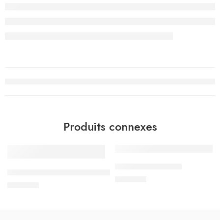
Produits connexes
رياضيات – 2 اساسي
مساراتي – كتاب التمارين – 2 اساسي
د.ت
3.900
د.ت
3.200