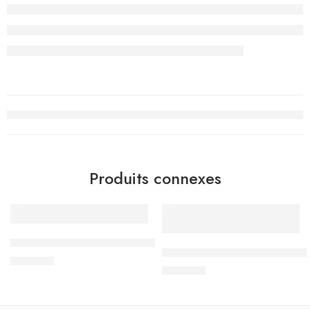
Produits connexes
Livre de Chimie – 2ème année secondaire – SCIENCES
2ème Année Mathématiques Sci
د.ت
4.900
د.ت
4.200