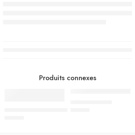
Produits connexes
رياضيات – 4 اساسي
Au Rythme des Projets – Cahier de Lecture – 4ème de Base
د.ت
4.200
د.ت
3.900