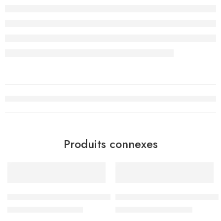
Produits connexes
-15%
-20%
Sac à Dos Must Team 3 compartiments, Life Is Sweet – Réf.5
Sac à Dos Must Team 3 compa
د.ت
144.500
د.ت
136.000
د.ت
170.000
د.ت
170.000