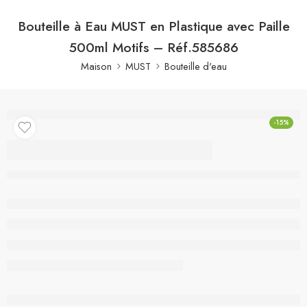
Bouteille à Eau MUST en Plastique avec Paille
500ml Motifs – Réf.585686
Maison
MUST
Bouteille d'eau
-15%
Bouteille à Eau MUST
en Plastique avec Paille
500ml Motifs –
Réf.585686