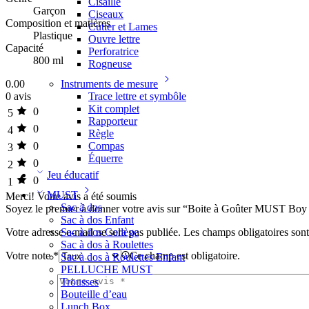
Cisaille
Garçon
Ciseaux
Composition et matières
Cutter et Lames
Plastique
Ouvre lettre
Capacité
Perforatrice
800 ml
Rogneuse
0.00
Instruments de mesure
0 avis
Trace lettre et symbôle
Kit complet
0
5
Rapporteur
0
4
Règle
0
Compas
3
Équerre
0
2
Jeu éducatif
0
1
MUST
Merci!
Votre avis a été soumis
Sac à dos
Soyez le premier à donner votre avis sur “Boite à Goûter MUST Boy
Sac à dos Enfant
Votre adresse e-mail ne sera pas publiée.
Les champs obligatoires son
Sac à dos Collège
Sac à dos à Roulettes
Votre note
*
Ce champ est obligatoire.
Sac à dos à Roulettes Enfant
PELLUCHE MUST
Trousses
Bouteille d’eau
Lunch Box