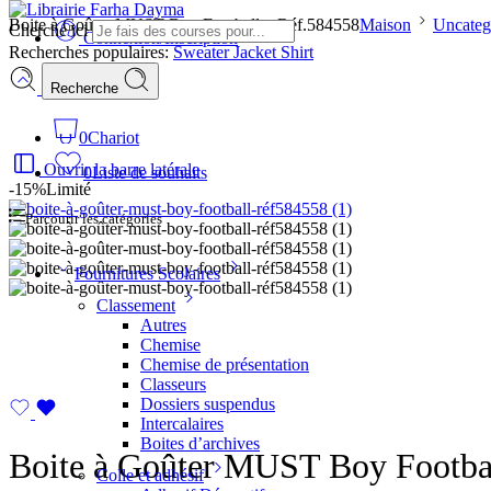
Boite à Goûter MUST Boy Football – Réf.584558
Maison
Uncateg
Cherche ici
Connexion/Inscription
Recherches populaires:
Sweater
Jacket
Shirt
Recherche
0
Chariot
Ouvrir la barre latérale
0
Liste de souhaits
-15%
Limité
Parcourir les catégories
Fournitures Scolaires
Classement
Autres
Chemise
Chemise de présentation
Classeurs
Dossiers suspendus
Intercalaires
Boites d’archives
Boite à Goûter MUST Boy Footba
Colle et adhésif