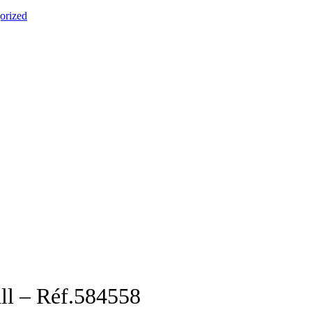
orized
ll – Réf.584558