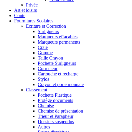
Privée
Art et loisirs
Conte
Fournitures Scolaires
Ecriture et Correction
Surligneurs
Marqueurs effacables
Marqueurs permanents
Craie
Gomme
Taille Crayon
Pochette Surligneurs
Correcteur
Cartouche et recharge
Stylos
Crayon et porte monnaie
Classement
Pochette Plastique
Protège documents
Chemise
Chemise de présentation
Trieur et Parapheur
Dossiers suspendus
Autres