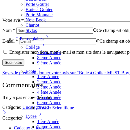
Porte Gouter
Boite à Goûter
Porte Monnaie
Note Book
Votre avis
*
Chariot
Nom
*
Ce champ est obli
Stylos
Parascolaires
E-mail
*
Ce champ est obl
Collège
Enregistrer mon nom, mon e-mail et mon site dans le navigateur
7 ème Année
8 ème Année
9 ème Année
Ecole
Soyez le premier à donner votre avis sur “Boite à Goûter MUST Boy
1 ère Année
2 ème Année
Commentaires
3 ème Année
4 ème Année
Il n'y a pas encore de critiques.
5 ème Année
6 ème Année
Catégorie:
Uncategorized
Dossier Scientifique
Lycée
Categories
1 ère Année
2 ème Année
Cadeaux et fetes