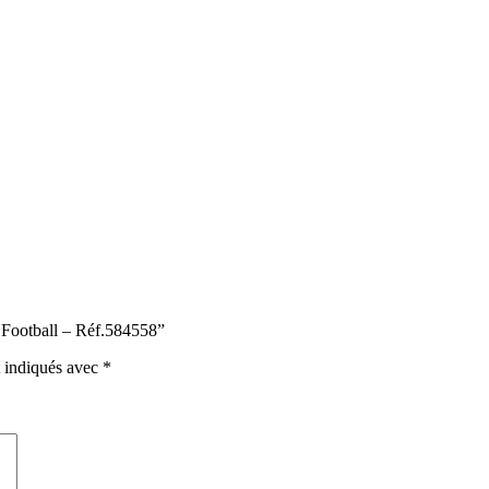
 Football – Réf.584558”
t indiqués avec
*