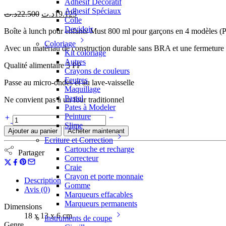
Adhesif Décoratif
Adhesif Spéciaux
د.ت
22.500
د.ت
19.125
Colle
Devidoir
Boîte à lunch pour enfants Must 800 ml pour garçons en 4 modèles (P
Coloriage
Avec un matériau de construction durable sans BRA et une fermeture her
Kit coloriage
Autres
Qualité alimentaire 5 PP
Crayons de couleurs
Feutres
Passe au micro-ondes et au lave-vaisselle
Maquillage
Pastel
Ne convient pas à un four traditionnel
Pates à Modeler
Peinture
Slime
Ajouter au panier
Acheter maintenant
Ecriture et Correction
Cartouche et recharge
Partager
Correcteur
Craie
Crayon et porte monnaie
Description
Gomme
Avis (0)
Marqueurs effacables
Marqueurs permanents
Dimensions
18 x 13 x 6 cm
Instruments de coupe
Genre