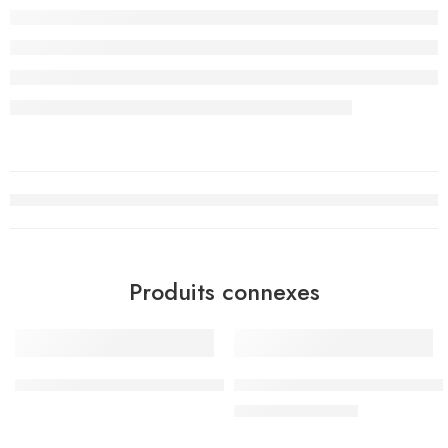
Produits connexes
-10%
Surligneur, Bleu Clair Pastel – Faber-Castell
Surligneur Vert Pastel – Penm
د.ت
2.700
د.ت
3.000