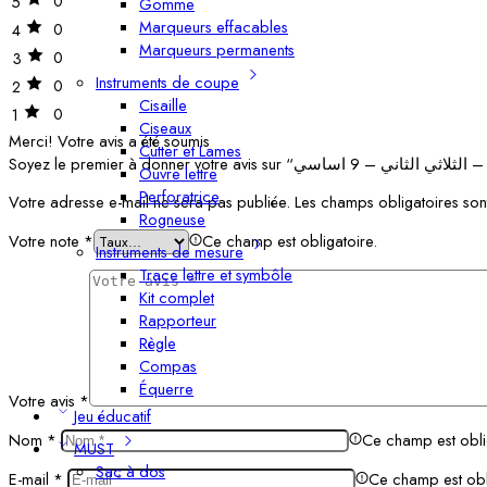
0
5
Gomme
Marqueurs effacables
0
4
Marqueurs permanents
0
3
Instruments de coupe
0
2
Cisaille
0
1
Ciseaux
Merci!
Votre avis a été soumis
Cutter et Lames
Ouvre lettre
Perforatrice
Votre adresse e-mail ne sera pas publiée.
Les champs obligatoires son
Rogneuse
Votre note
*
Ce champ est obligatoire.
Instruments de mesure
Trace lettre et symbôle
Kit complet
Rapporteur
Règle
Compas
Équerre
Votre avis
*
Jeu éducatif
Nom
*
Ce champ est obli
MUST
Sac à dos
E-mail
*
Ce champ est obl