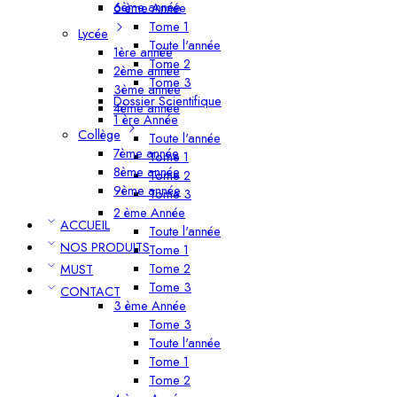
6ème année
6 ème Année
Tome 1
Lycée
Toute l'année
1ère année
Tome 2
2ème année
Tome 3
3ème année
Dossier Scientifique
4ème année
1 ère Année
Collège
Toute l'année
7ème année
Tome 1
8ème année
Tome 2
9ème année
Tome 3
2 ème Année
ACCUEIL
Toute l'année
NOS PRODUITS
Tome 1
Tome 2
MUST
Tome 3
CONTACT
3 ème Année
Tome 3
Toute l'année
Tome 1
Tome 2