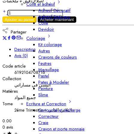
إصلاح دقيق + ملخّصات
Colle et adhésif
Adhesif Décoratif
Adhesif Spéciaux
Ajouter au panier
Acheter maintenant
Colle
Devidoir
Partager
Coloriage
Kit coloriage
Description
Autres
Avis (0)
Crayons de couleurs
Feutres
Code article
Maquillage
6192104708716
Pastel
Collection
Pates à Modeler
انيسي في مساراتي
Peinture
Matières
Slime
جميع المواد
Ecriture et Correction
Tome
Cartouche et recharge
2ème Trimestre – الثلاثي الثاني
Correcteur
0.00
Craie
0 avis
Crayon et porte monnaie