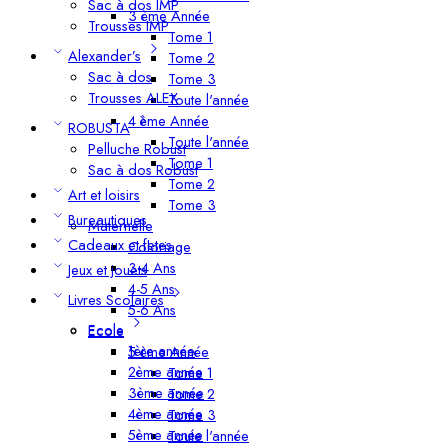
Sac à dos IMP
3 ème Année
Trousses IMP
Tome 1
Alexander’s
Tome 2
Sac à dos
Tome 3
Trousses ALEX
Toute l'année
4 ème Année
ROBUSTA
Toute l'année
Pelluche Robust
Tome 1
Sac à dos Robust
Tome 2
Art et loisirs
Tome 3
Bureautiques
Maternelle
Cadeaux et fetes
Coloriage
3-4 Ans
Jeux et jouets
4-5 Ans
Livres Scolaires
5-6 Ans
Ecole
Ecole
1ère année
5 ème Année
2ème année
Tome 1
3ème année
Tome 2
4ème année
Tome 3
5ème année
Toute l'année