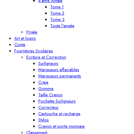
4 ème Année
Tome 1
Tome 2
Tome 3
Toute l'année
Privée
Art et loisirs
Conte
Fournitures Scolaires
Ecriture et Correction
Surligneurs
Marqueurs effacables
Marqueurs permanents
Craie
Gomme
Taille Crayon
Pochette Surligneurs
Correcteur
Cartouche et recharge
Stylos
Crayon et porte monnaie
Classement