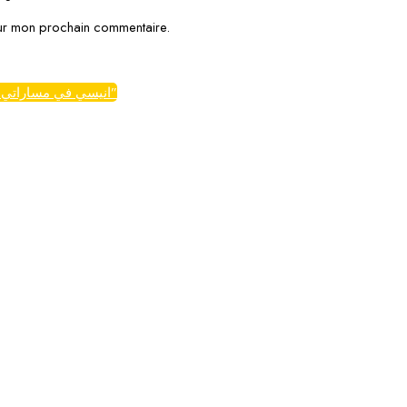
our mon prochain commentaire.
Soyez le premier à donner votre avis sur “انيسي في مساراتي – الثلاثي الثاني – 9 اساسي”