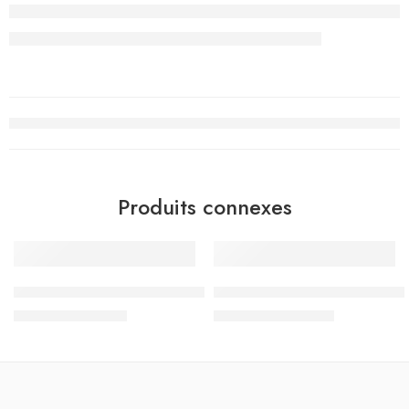
Produits connexes
-10%
-10%
 – الثلاثي الثالث – 5 اساسي
نور المشرق امتحانات – الثلاثي الثاني – 5 اساسي
د.ت
8.550
د.ت
10.755
د.ت
9.500
د.ت
11.950