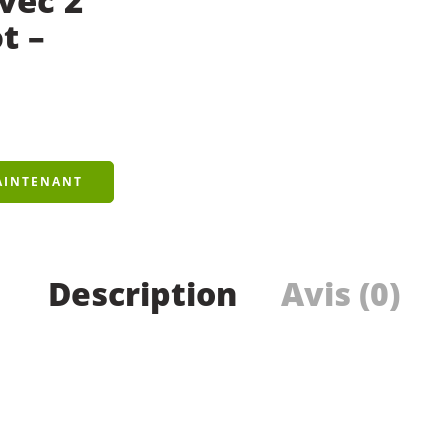
vec 2
t –
AINTENANT
Description
Avis (0)