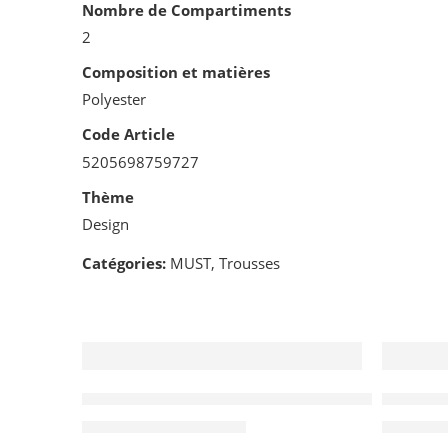
Nombre de Compartiments
2
Composition et matières
Polyester
Code Article
5205698759727
Thème
Design
Catégories:
MUST
,
Trousses
-20%
-20%
Sac à Dos Must Team 3 compartiments, Rob
Sac à D
د.ت
136.000
د.ت
170.000
د.ت
170.0