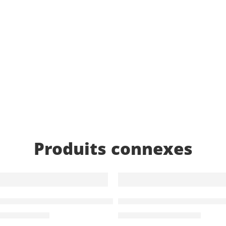
Produits connexes
-15%
ot – Réf.586795
os Must Team 3 compartiments, Unicorn – Réf.586281
Sac à Dos à Roulettes Tr
د.ت
136.000
د.ت
110.500
00
د.ت
130.000