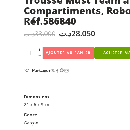
Trousse Must Team a
Compartiments, Robo
Réf.586840
د.ت
28.050
د.ت
33.000
AJOUTER AU PANIER
ACHETER M
Partager
Dimensions
21 x 6 x 9 cm
Genre
Garçon