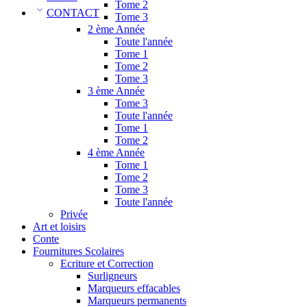
Tome 2
CONTACT
Tome 3
2 ème Année
Toute l'année
Tome 1
Tome 2
Tome 3
3 ème Année
Tome 3
Toute l'année
Tome 1
Tome 2
4 ème Année
Tome 1
Tome 2
Tome 3
Toute l'année
Privée
Art et loisirs
Conte
Fournitures Scolaires
Ecriture et Correction
Surligneurs
Marqueurs effacables
Marqueurs permanents