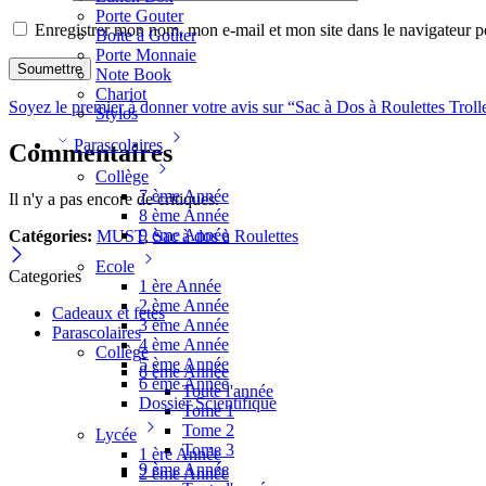
Porte Gouter
Enregistrer mon nom, mon e-mail et mon site dans le navigateur
Boite à Goûter
Porte Monnaie
Note Book
Chariot
Soyez le premier à donner votre avis sur “Sac à Dos à Roulettes Tro
Stylos
Parascolaires
Commentaires
Collège
7 ème Année
Il n'y a pas encore de critiques.
8 ème Année
9 ème Année
Catégories:
MUST
,
Sac à dos à Roulettes
Ecole
Categories
1 ère Année
2 ème Année
Cadeaux et fetes
3 ème Année
Parascolaires
4 ème Année
Collège
5 ème Année
8 ème Année
6 ème Année
Toute l'année
Dossier Scientifique
Tome 1
Tome 2
Lycée
Tome 3
1 ère Année
9 ème Année
2 ème Année