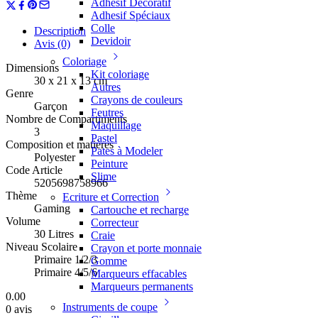
Adhesif Décoratif
Adhesif Spéciaux
Colle
Description
Devidoir
Avis (0)
Coloriage
Dimensions
Kit coloriage
30 x 21 x 13 cm
Autres
Genre
Crayons de couleurs
Garçon
Feutres
Nombre de Compartiments
Maquillage
3
Pastel
Composition et matières
Pates à Modeler
Polyester
Peinture
Code Article
Slime
5205698758966
Thème
Ecriture et Correction
Gaming
Cartouche et recharge
Volume
Correcteur
30 Litres
Craie
Niveau Scolaire
Crayon et porte monnaie
Primaire 1/2/3
Gomme
Primaire 4/5/6
Marqueurs effacables
Marqueurs permanents
0.00
Instruments de coupe
0 avis