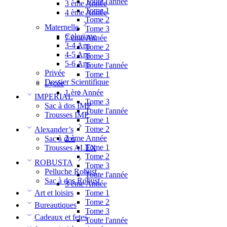
Toute l'année
3 ème Année
Tome 1
4 ème Année
Tome 2
Maternelle
Tome 3
Coloriage
7 ème Année
3-4 Ans
Tome 2
4-5 Ans
Tome 3
5-6 Ans
Toute l'année
Privée
Tome 1
Dossier Scientifique
Lycée
1 ère Année
IMPERIAL
Tome 3
Sac à dos IMP
Toute l'année
Trousses IMP
Tome 1
Tome 2
Alexander’s
2 ème Année
Sac à dos
Tome 1
Trousses ALEX
Tome 2
ROBUSTA
Tome 3
Pelluche Robust
Toute l'année
Sac à dos Robust
3 ème Année
Tome 1
Art et loisirs
Tome 2
Bureautiques
Tome 3
Cadeaux et fetes
Toute l'année