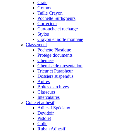
Craie
Gomme
Taille Crayon
Pochette Surligneurs
Correcteur
Cartouche et recharge
Stylos
Crayon et porte monnaie
Classement
Pochette Plastique
Protège documents
Chemise
Chemise de présentation
Trieur et Parapheur
Dossiers suspendus
Autres
Boites d'archives
Classeurs
Intercalaires
Colle et adhésif
Adhesif Spéciaux
Devidoir
Pistolet
Colle
Ruban Adhesif