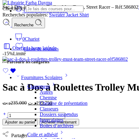
Sac à Dos à Roulettes Trolley Must Team, Street Racer – Réf.586802
Cherche ici
Connexion/Inscription
Recherches populaires:
Sweater
Jacket
Shirt
Recherche
0
Chariot
Ouvrir la barre latérale
0
Liste de souhaits
-15%
Limité
Parcourir les catégories
Fournitures Scolaires
Sac à Dos à Roulettes Trolley M
Classement
Autres
Chemise
د.ت
235.000
د.ت
199.750
Chemise de présentation
Classeurs
Dossiers suspendus
Intercalaires
Ajouter au panier
Acheter maintenant
Boites d’archives
Colle et adhésif
Partager