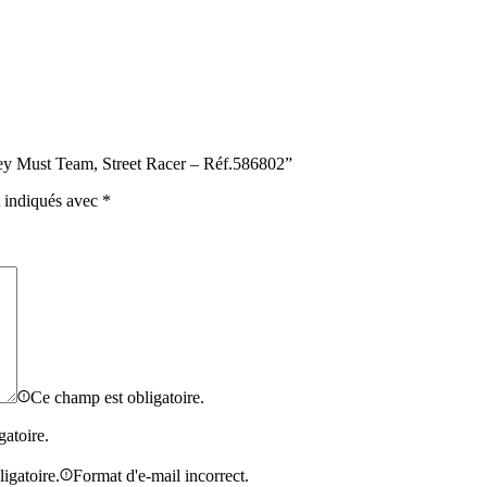
lley Must Team, Street Racer – Réf.586802”
t indiqués avec
*
Ce champ est obligatoire.
gatoire.
igatoire.
Format d'e-mail incorrect.