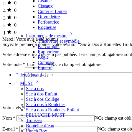
Cisaille
0
5
Ciseaux
0
4
Cutter et Lames
Ouvre lettre
0
3
Perforatrice
0
2
Rogneuse
0
1
Instruments de mesure
Merci!
Votre avis a été soumis
Trace lettre et symbôle
Soyez le premier à donner votre avis sur “Sac à Dos à Roulettes Tro
Kit complet
Rapporteur
Votre adresse e-mail ne sera pas publiée.
Les champs obligatoires son
Règle
Compas
Votre note
*
Ce champ est obligatoire.
Équerre
Jeu éducatif
MUST
Sac à dos
Sac à dos Enfant
Sac à dos Collège
Sac à dos à Roulettes
Votre avis
*
Sac à dos à Roulettes Enfant
PELLUCHE MUST
Nom
*
Ce champ est obli
Trousses
Bouteille d’eau
E-mail
*
Ce champ est obl
Lunch Box