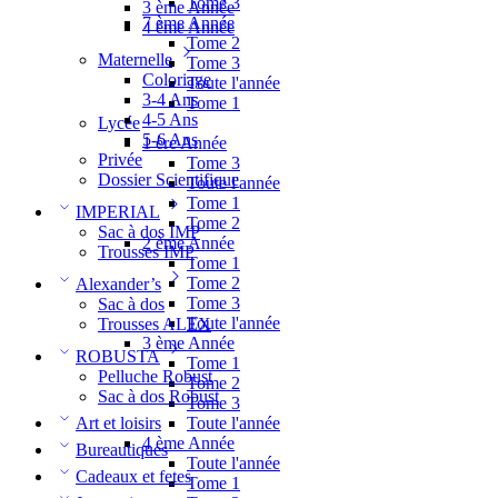
Tome 3
3 ème Année
7 ème Année
4 ème Année
Tome 2
Maternelle
Tome 3
Coloriage
Toute l'année
3-4 Ans
Tome 1
4-5 Ans
Lycée
5-6 Ans
1 ère Année
Privée
Tome 3
Dossier Scientifique
Toute l'année
Tome 1
IMPERIAL
Tome 2
Sac à dos IMP
2 ème Année
Trousses IMP
Tome 1
Tome 2
Alexander’s
Tome 3
Sac à dos
Toute l'année
Trousses ALEX
3 ème Année
ROBUSTA
Tome 1
Pelluche Robust
Tome 2
Sac à dos Robust
Tome 3
Toute l'année
Art et loisirs
4 ème Année
Bureautiques
Toute l'année
Cadeaux et fetes
Tome 1