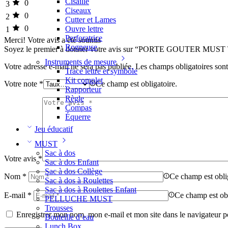
Cisaille
0
3
Ciseaux
0
2
Cutter et Lames
0
Ouvre lettre
1
Perforatrice
Merci!
Votre avis a été soumis
Rogneuse
Soyez le premier à donner votre avis sur “PORTE GOUTER M
Instruments de mesure
Votre adresse e-mail ne sera pas publiée.
Les champs obligatoires son
Trace lettre et symbôle
Kit complet
Votre note
*
Ce champ est obligatoire.
Rapporteur
Règle
Compas
Équerre
Jeu éducatif
MUST
Sac à dos
Votre avis
*
Sac à dos Enfant
Sac à dos Collège
Nom
*
Ce champ est obli
Sac à dos à Roulettes
Sac à dos à Roulettes Enfant
E-mail
*
Ce champ est obl
PELLUCHE MUST
Trousses
Enregistrer mon nom, mon e-mail et mon site dans le navigateur
Bouteille d’eau
Lunch Box