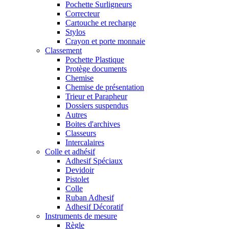
Pochette Surligneurs
Correcteur
Cartouche et recharge
Stylos
Crayon et porte monnaie
Classement
Pochette Plastique
Protège documents
Chemise
Chemise de présentation
Trieur et Parapheur
Dossiers suspendus
Autres
Boites d'archives
Classeurs
Intercalaires
Colle et adhésif
Adhesif Spéciaux
Devidoir
Pistolet
Colle
Ruban Adhesif
Adhesif Décoratif
Instruments de mesure
Règle