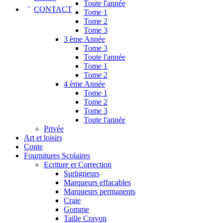
Toute l'année
CONTACT
Tome 1
Tome 2
Tome 3
3 ème Année
Tome 3
Toute l'année
Tome 1
Tome 2
4 ème Année
Tome 1
Tome 2
Tome 3
Toute l'année
Privée
Art et loisirs
Conte
Fournitures Scolaires
Ecriture et Correction
Surligneurs
Marqueurs effacables
Marqueurs permanents
Craie
Gomme
Taille Crayon