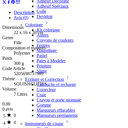
Adhesif Décoratif
Adhesif Spéciaux
Colle
Description
Devidoir
Avis (0)
Coloriage
Dimensions
Kit coloriage
22 x 16 x 28 cm
Autres
Genre
Crayons de couleurs
Fille
Feutres
Composition et matières
Maquillage
Polyester
Pastel
Poids
Pates à Modeler
300 g
Peinture
Code Article
Slime
5205698757969
Thème
Ecriture et Correction
SQUISHCUTIES
Cartouche et recharge
Volume
Correcteur
7 Litres
Craie
Crayon et porte monnaie
0.00
Gomme
0 avis
Marqueurs effacables
0
Marqueurs permanents
5
0
4
Instruments de coupe