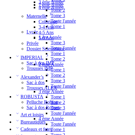
3 ème Année
7 ème Année
4 ème Année
Tome 2
Tome 3
Maternelle
Toute l'année
Coloriage
Tome 1
3-4 Ans
Lycée
4-5 Ans
1 ère Année
5-6 Ans
Tome 3
Privée
Toute l'année
Dossier Scientifique
Tome 1
IMPERIAL
Tome 2
Sac à dos IMP
2 ème Année
Trousses IMP
Tome 1
Tome 2
Alexander’s
Tome 3
Sac à dos
Toute l'année
Trousses ALEX
3 ème Année
ROBUSTA
Tome 1
Pelluche Robust
Tome 2
Sac à dos Robust
Tome 3
Toute l'année
Art et loisirs
4 ème Année
Bureautiques
Toute l'année
Cadeaux et fetes
Tome 1
Tome 2