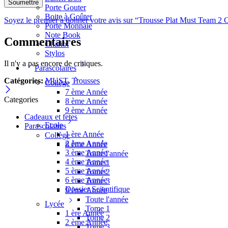
Porte Gouter
Boite à Goûter
Soyez le premier à donner votre avis sur “Trousse Plat Must Team 2
Porte Monnaie
Note Book
Commentaires
Chariot
Stylos
Il n'y a pas encore de critiques.
Parascolaires
Catégories:
MUST
,
Trousses
Collège
7 ème Année
Categories
8 ème Année
9 ème Année
Cadeaux et fetes
Ecole
Parascolaires
1 ère Année
Collège
2 ème Année
8 ème Année
3 ème Année
Toute l'année
4 ème Année
Tome 1
5 ème Année
Tome 2
6 ème Année
Tome 3
Dossier Scientifique
9 ème Année
Toute l'année
Lycée
Tome 1
1 ère Année
Tome 2
2 ème Année
Tome 3