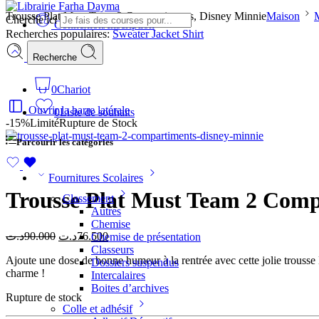
Trousse Plat Must Team 2 Compartiments, Disney Minnie
Maison
Cherche ici
Connexion/Inscription
Recherches populaires:
Sweater
Jacket
Shirt
Recherche
0
Chariot
Ouvrir la barre latérale
0
Liste de souhaits
-15%
Limité
Rupture de Stock
Parcourir les catégories
Fournitures Scolaires
Trousse Plat Must Team 2 Comp
Classement
Autres
Chemise
د.ت
90.000
د.ت
76.500
Chemise de présentation
Classeurs
Ajoute une dose de bonne humeur à la rentrée avec cette jolie trousse Mi
Dossiers suspendus
charme !
Intercalaires
Boites d’archives
Rupture de stock
Colle et adhésif