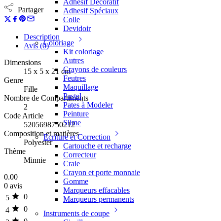
Adhesif Décoratif
Partager
Adhesif Spéciaux
Colle
Devidoir
Description
Coloriage
Avis (0)
Kit coloriage
Autres
Dimensions
Crayons de couleurs
15 x 5 x 21 cm
Feutres
Genre
Maquillage
Fille
Pastel
Nombre de Compartiments
Pates à Modeler
2
Peinture
Code Article
Slime
5205698750212
Composition et matières
Ecriture et Correction
Polyester
Cartouche et recharge
Thème
Correcteur
Minnie
Craie
Crayon et porte monnaie
0.00
Gomme
0 avis
Marqueurs effacables
0
5
Marqueurs permanents
0
4
Instruments de coupe