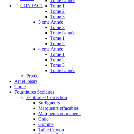
Toute l'année
CONTACT
Tome 1
Tome 2
Tome 3
3 ème Année
Tome 3
Toute l'année
Tome 1
Tome 2
4 ème Année
Tome 1
Tome 2
Tome 3
Toute l'année
Privée
Art et loisirs
Conte
Fournitures Scolaires
Ecriture et Correction
Surligneurs
Marqueurs effacables
Marqueurs permanents
Craie
Gomme
Taille Crayon