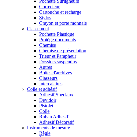
Pochette Surligneurs
Correcteur
Cartouche et recharge
Stylos
Crayon et porte monnaie
Classement
Pochette Plastique
Protège documents
Chemise
Chemise de présentation
Trieur et Parapheur
Dossiers suspendus
Autres
Boites d'archives
Classeurs
Intercalaires
Colle et adhésif
Adhesif Spéciaux
Devidoir
Pistolet
Colle
Ruban Adhesif
Adhesif Décoratif
Instruments de mesure
Règle