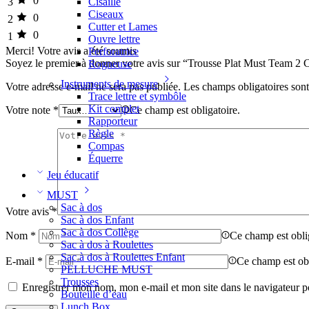
0
3
Cisaille
Ciseaux
0
2
Cutter et Lames
0
1
Ouvre lettre
Merci!
Votre avis a été soumis
Perforatrice
Soyez le premier à donner votre avis sur “Trousse Plat Must Team 2
Rogneuse
Instruments de mesure
Votre adresse e-mail ne sera pas publiée.
Les champs obligatoires son
Trace lettre et symbôle
Kit complet
Votre note
*
Ce champ est obligatoire.
Rapporteur
Règle
Compas
Équerre
Jeu éducatif
MUST
Sac à dos
Votre avis
*
Sac à dos Enfant
Sac à dos Collège
Nom
*
Ce champ est obli
Sac à dos à Roulettes
Sac à dos à Roulettes Enfant
E-mail
*
Ce champ est obl
PELLUCHE MUST
Trousses
Enregistrer mon nom, mon e-mail et mon site dans le navigateur
Bouteille d’eau
Lunch Box