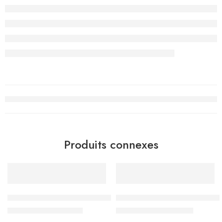
Produits connexes
-15%
-20%
Sac à Dos à Roulettes Trolley Must Team Maternelle, Squishc
Sac à Dos Must Team 3 compa
د.ت
110.500
د.ت
136.000
د.ت
130.000
د.ت
170.000