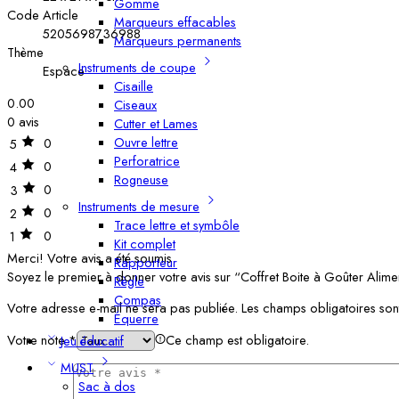
Gomme
Code Article
Marqueurs effacables
5205698736988
Marqueurs permanents
Thème
Instruments de coupe
Espace
Cisaille
0.00
Ciseaux
0 avis
Cutter et Lames
Ouvre lettre
0
5
Perforatrice
0
4
Rogneuse
0
3
Instruments de mesure
0
2
Trace lettre et symbôle
0
1
Kit complet
Merci!
Votre avis a été soumis
Rapporteur
Soyez le premier à donner votre avis sur “Coffret Boite à Goûter Alime
Règle
Compas
Votre adresse e-mail ne sera pas publiée.
Les champs obligatoires son
Équerre
Votre note
*
Ce champ est obligatoire.
Jeu éducatif
MUST
Sac à dos