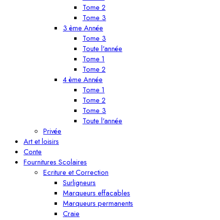
Tome 2
Tome 3
3 ème Année
Tome 3
Toute l'année
Tome 1
Tome 2
4 ème Année
Tome 1
Tome 2
Tome 3
Toute l'année
Privée
Art et loisirs
Conte
Fournitures Scolaires
Ecriture et Correction
Surligneurs
Marqueurs effacables
Marqueurs permanents
Craie