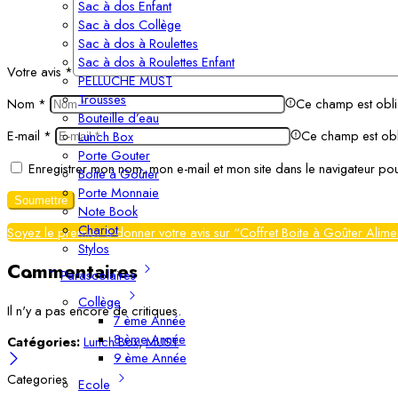
Sac à dos Enfant
Sac à dos Collège
Sac à dos à Roulettes
Sac à dos à Roulettes Enfant
Votre avis
*
PELLUCHE MUST
Trousses
Nom
*
Ce champ est obli
Bouteille d’eau
E-mail
*
Ce champ est obl
Lunch Box
Porte Gouter
Enregistrer mon nom, mon e-mail et mon site dans le navigateur p
Boite à Goûter
Porte Monnaie
Note Book
Chariot
Soyez le premier à donner votre avis sur “Coffret Boite à Goûter Alime
Stylos
Commentaires
Parascolaires
Collège
Il n'y a pas encore de critiques.
7 ème Année
8 ème Année
Catégories:
Lunch Box
,
MUST
9 ème Année
Categories
Ecole