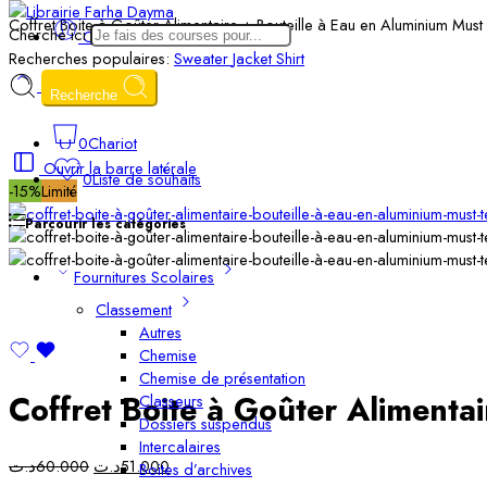
Coffret Boite à Goûter Alimentaire + Bouteille à Eau en Aluminium Must
Cherche ici
Connexion/Inscription
Recherches populaires:
Sweater
Jacket
Shirt
Recherche
0
Chariot
Ouvrir la barre latérale
0
Liste de souhaits
-15%
Limité
Parcourir les catégories
Fournitures Scolaires
Classement
Autres
Chemise
Chemise de présentation
Coffret Boite à Goûter Alimenta
Classeurs
Dossiers suspendus
Intercalaires
د.ت
60.000
د.ت
51.000
Boites d’archives