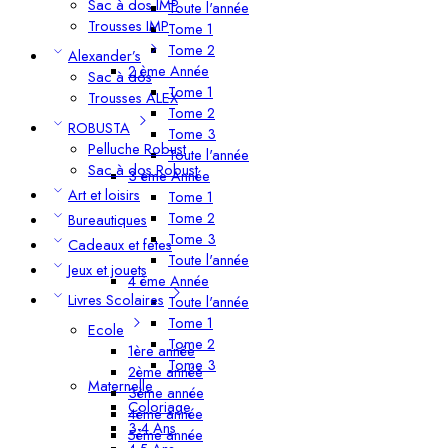
Sac à dos IMP
Toute l'année
Trousses IMP
Tome 1
Tome 2
Alexander’s
2 ème Année
Sac à dos
Tome 1
Trousses ALEX
Tome 2
ROBUSTA
Tome 3
Pelluche Robust
Toute l'année
Sac à dos Robust
3 ème Année
Art et loisirs
Tome 1
Tome 2
Bureautiques
Tome 3
Cadeaux et fetes
Toute l'année
Jeux et jouets
4 ème Année
Livres Scolaires
Toute l'année
Tome 1
Ecole
Tome 2
1ère année
Tome 3
2ème année
Maternelle
3ème année
Coloriage
4ème année
3-4 Ans
5ème année