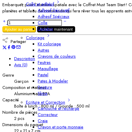
Colle et adhésif
Embarquez pour l’aventure spatiale avec le Coffret Must Team Start ! C
Adhesif Décoratif
planètes et tableau de commande qui fera rêver tous les apprentis astr
Adhesif Spéciaux
Colle
Devidoir
Ajouter au panier
Acheter maintenant
Coloriage
Partager
Kit coloriage
Autres
Crayons de couleurs
Description
Feutres
Avis (0)
Maquillage
Pastel
Genre
Pates à Modeler
Garçon
Peinture
Composition et matières
Slime
Aluminium sans BPA
Capacité
Ecriture et Correction
Boîte à lunch : 800 ml / Gourde : 500 ml
Cartouche et recharge
Nombre de pièces
Correcteur
2 pcs
Craie
Dimensions du paquet
Crayon et porte monnaie
22 x 21 x 7 cm