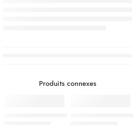
Produits connexes
-15%
-20%
Sac à Dos Must Team 3 compartiments, Believe In Magic – R
Sac à Dos Must Team 3 compar
د.ت
144.500
د.ت
136.000
د.ت
170.000
د.ت
170.000