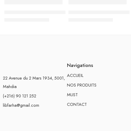
Sac à Dos Must Team 3 compartiments, So Cute – Réf.58624
Sac à Dos à Roulettes Trolley 
د.ت
144.500
د.ت
110.500
د.ت
170.000
د.ت
130.000
Navigations
ACCUEIL
22 Avenue du 2 Mars 1934, 5001,
NOS PRODUITS
Mahdia
MUST
(+216) 90 121 252
CONTACT
libfarha@gmail.com