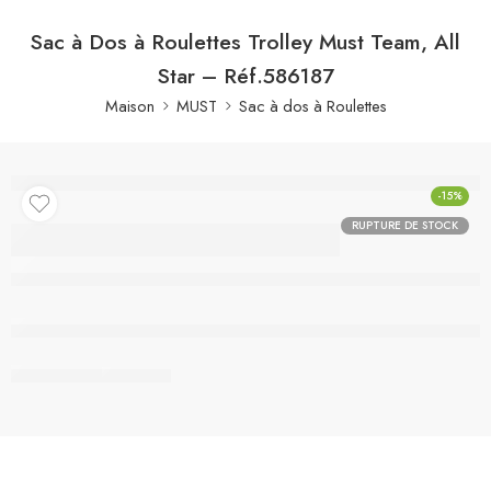
Sac à Dos à Roulettes Trolley Must Team, All
Star – Réf.586187
Maison
MUST
Sac à dos à Roulettes
-15%
RUPTURE DE STOCK
Sac à Dos à Roulettes
Trolley Must Team, All
Star – Réf.586187
Rupture de stock
Partager