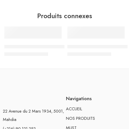
Produits connexes
-15%
-15%
Sac à Dos à Roulettes Trolley Must Team Maternelle, Believe 
Sac à Dos à Roulettes Trolley
د.ت
110.500
د.ت
110.500
د.ت
130.000
د.ت
130.000
Navigations
ACCUEIL
22 Avenue du 2 Mars 1934, 5001,
NOS PRODUITS
Mahdia
MUST
(+216) 90 121 252