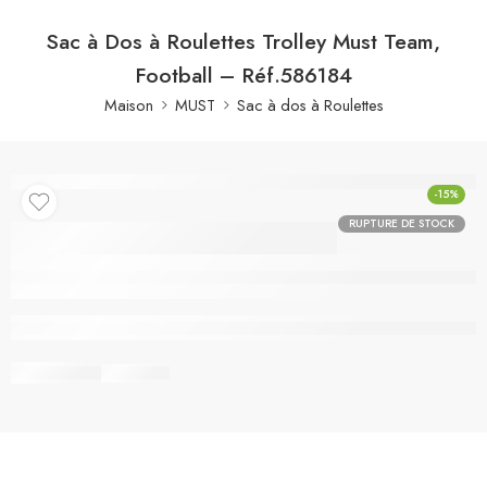
Sac à Dos à Roulettes Trolley Must Team,
Football – Réf.586184
Maison
MUST
Sac à dos à Roulettes
-15%
RUPTURE DE STOCK
Sac à Dos à Roulettes
Trolley Must Team,
Football – Réf.586184
Rupture de stock
Partager