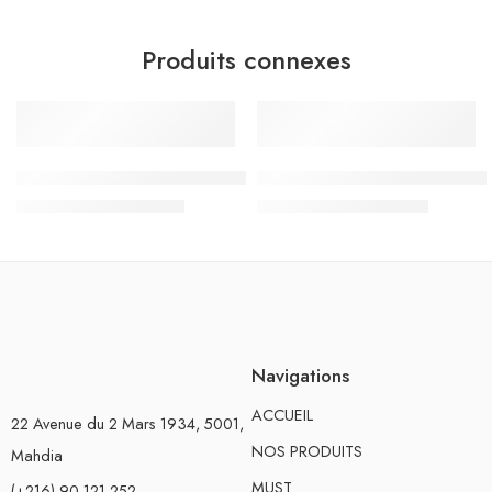
Produits connexes
-15%
-20%
RUPTURE DE STOCK
Sac à Dos Must Team 3 compartiments, Street Racer – Réf.5
Sac à Dos Must Team 3 compar
د.ت
144.500
د.ت
136.000
د.ت
170.000
د.ت
170.000
Navigations
ACCUEIL
22 Avenue du 2 Mars 1934, 5001,
NOS PRODUITS
Mahdia
MUST
(+216) 90 121 252