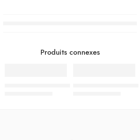
Produits connexes
-15%
-15%
RUPTURE DE STOCK
Sac à Dos Must Team 3 compartiments, Street Racer – Réf.5
Sac à Dos à Roulettes Trolley
د.ت
144.500
د.ت
110.500
د.ت
170.000
د.ت
130.000