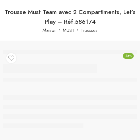
Trousse Must Team avec 2 Compartiments, Let’s
Play – Réf.586174
Maison
MUST
Trousses
-15%
Trousse Must Team
avec 2 Compartiments,
Let’s Play – Réf.586174