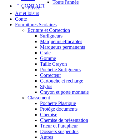
Toute l'année
CONTACT
Privée
Art et loisirs
Conte
Fournitures Scolaires
Ecriture et Correction
Surligneurs
Marqueurs effacables
Marqueurs permanents
Craie
Gomme
Taille Crayon
Pochette Surligneurs
Correcteur
Cartouche et recharge
Stylos
Crayon et porte monnaie
Classement
Pochette Plastique
Protège documents
Chemise
Chemise de présentation
Trieur et Parapheur
Dossiers suspendus
Autres