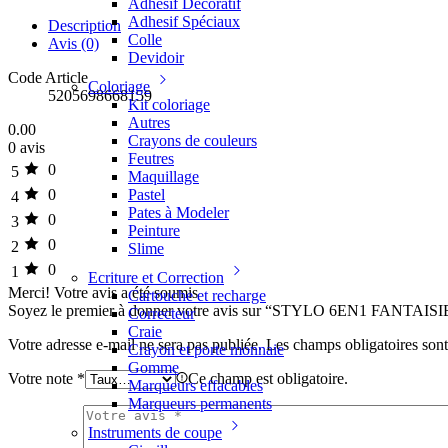
Adhesif Décoratif
Adhesif Spéciaux
Description
Colle
Avis (0)
Devidoir
Code Article
Coloriage
5205698668159
Kit coloriage
Autres
0.00
Crayons de couleurs
0 avis
Feutres
0
5
Maquillage
0
Pastel
4
Pates à Modeler
0
3
Peinture
0
2
Slime
0
1
Ecriture et Correction
Merci!
Votre avis a été soumis
Cartouche et recharge
Soyez le premier à donner votre avis sur “STYLO 6EN1 FANTA
Correcteur
Craie
Votre adresse e-mail ne sera pas publiée.
Les champs obligatoires son
Crayon et porte monnaie
Gomme
Votre note
*
Ce champ est obligatoire.
Marqueurs effacables
Marqueurs permanents
Instruments de coupe