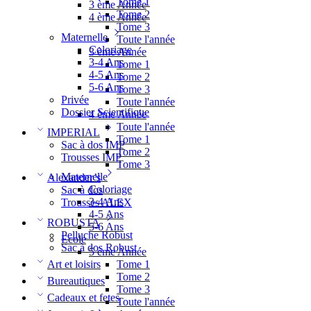
Tome 1
3 ème Année
Tome 2
4 ème Année
Tome 3
Maternelle
Toute l'année
Coloriage
3 ème Année
3-4 Ans
Tome 1
4-5 Ans
Tome 2
5-6 Ans
Tome 3
Privée
Toute l'année
Dossier Scientifique
4 ème Année
Toute l'année
IMPERIAL
Tome 1
Sac à dos IMP
Tome 2
Trousses IMP
Tome 3
Maternelle
Alexander’s
Coloriage
Sac à dos
3-4 Ans
Trousses ALEX
4-5 Ans
ROBUSTA
5-6 Ans
Pelluche Robust
Ecole
Sac à dos Robust
5 ème Année
Tome 1
Art et loisirs
Tome 2
Bureautiques
Tome 3
Cadeaux et fetes
Toute l'année