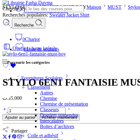
STYLO 6EN1 FANTAISIE MUST BOY
Maison
MUST
Stylos
Cherche ici
Connexion/Inscription
Recherches populaires:
Sweater
Jacket
Shirt
Recherche
0
Chariot
Ouvrir la barre latérale
0
Liste de souhaits
Parcourir les catégories
Fournitures Scolaires
STYLO 6EN1 FANTAISIE MU
Classement
Autres
د.ت
5.000
Chemise
Chemise de présentation
Classeurs
Dossiers suspendus
Ajouter au panier
Acheter maintenant
Intercalaires
Boites d’archives
Partager
Colle et adhésif