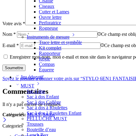
Cisaille
Ciseaux
Cutter et Lames
Ouvre lettre
Perforatrice
Votre avis
*
Rogneuse
Nom
*
Ce champ est obli
Instruments de mesure
Trace lettre et symbôle
E-mail
*
Ce champ est obl
Kit complet
Rapporteur
Enregistrer mon nom, mon e-mail et mon site dans le navigateur
Règle
Compas
Équerre
Jeu éducatif
Soyez le premier à donner votre avis sur “STYLO 6EN1 FANTA
MUST
Commentaires
Sac à dos
Sac à dos Enfant
Sac à dos Collège
Il n'y a pas encore de critiques.
Sac à dos à Roulettes
Sac à dos à Roulettes Enfant
Catégories:
MUST
,
Stylos
PELLUCHE MUST
Trousses
Categories
Bouteille d’eau
Lunch Box