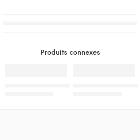
Produits connexes
-20%
-20%
Sac à Dos Must Team 3 compartiments, Anime – Réf.586804
Sac à Dos Must Team 3 compa
د.ت
136.000
د.ت
136.000
د.ت
170.000
د.ت
170.000