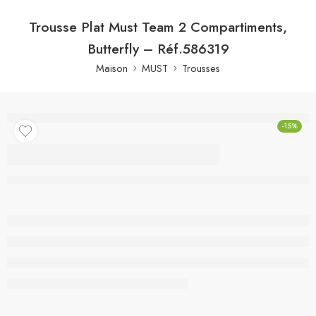
Trousse Plat Must Team 2 Compartiments,
Butterfly – Réf.586319
Maison
MUST
Trousses
-15%
Trousse Plat Must Team
2 Compartiments,
Butterfly – Réf.586319