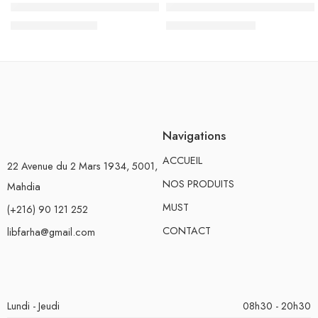
امتحانات مدارسنا – الثلاثي الثاني – 6 اساسي
Je t’aide – Trimestre 2 – 6èm
د.ت
8.955
د.ت
7.200
د.ت
9.950
د.ت
8.000
Navigations
ACCUEIL
22 Avenue du 2 Mars 1934, 5001,
NOS PRODUITS
Mahdia
MUST
(+216) 90 121 252
CONTACT
libfarha@gmail.com
Lundi - Jeudi
08h30 - 20h30