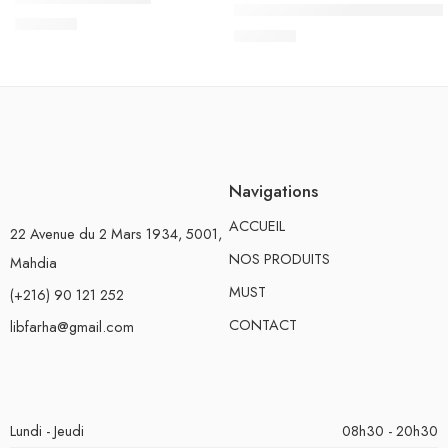
Let’s Learn English – Activity 
د.ت
3.100
د.ت
2.700
Navigations
ACCUEIL
22 Avenue du 2 Mars 1934, 5001,
NOS PRODUITS
Mahdia
MUST
(+216) 90 121 252
CONTACT
libfarha@gmail.com
Lundi - Jeudi
08h30 - 20h30