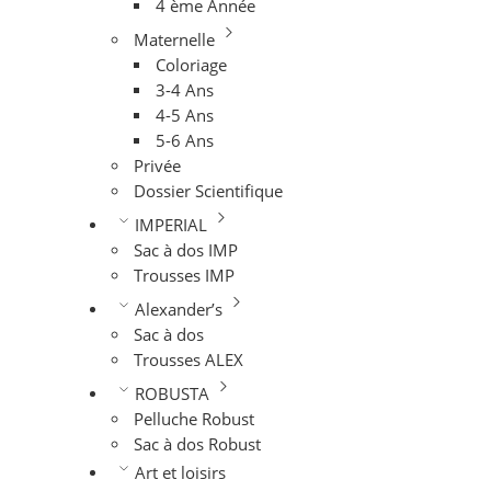
4 ème Année
Maternelle
Coloriage
3-4 Ans
4-5 Ans
5-6 Ans
Privée
Dossier Scientifique
IMPERIAL
Sac à dos IMP
Trousses IMP
Alexander’s
Sac à dos
Trousses ALEX
ROBUSTA
Pelluche Robust
Sac à dos Robust
Art et loisirs